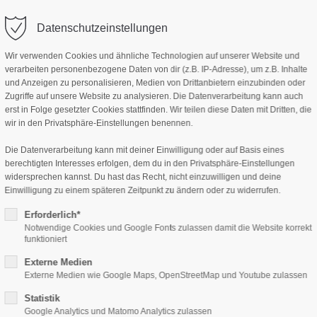
Datenschutzeinstellungen
ort
Get in touch
HOME
P
Wir verwenden Cookies und ähnliche Technologien auf unserer Website und
verarbeiten personenbezogene Daten von dir (z.B. IP-Adresse), um z.B. Inhalte
sum dolor sit amet:
Cybersteel Inc.
und Anzeigen zu personalisieren, Medien von Drittanbietern einzubinden oder
376-293 City Road, Suite 600
Zugriffe auf unsere Website zu analysieren. Die Datenverarbeitung kann auch
San Francisco, CA 94102
erst in Folge gesetzter Cookies stattfinden. Wir teilen diese Daten mit Dritten, die
wir in den Privatsphäre-Einstellungen benennen.
4h
/ 365days
Have any questions?
Die Datenverarbeitung kann mit deiner Einwilligung oder auf Basis eines
+44 1234 567 890
berechtigten Interesses erfolgen, dem du in den Privatsphäre-Einstellungen
widersprechen kannst. Du hast das Recht, nicht einzuwilligen und deine
Einwilligung zu einem späteren Zeitpunkt zu ändern oder zu widerrufen.
Drop us a line
info@yourdomain.com
support for our customers
Erforderlich*
ri 8:00am - 5:00pm
(GMT +1)
Notwendige Cookies und Google Fonts zulassen damit die Website korrekt
funktioniert
Externe Medien
Externe Medien wie Google Maps, OpenStreetMap und Youtube zulassen
Statistik
Google Analytics und Matomo Analytics zulassen