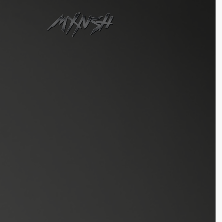
Login
Supp
Benutzername
Lorem ip
2
Passwort
We offer 
Anmelden
Mon - F
Register
|
Lost your password?